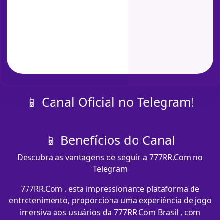
📱 Canal Oficial no Telegram!
📱 Benefícios do Canal
Descubra as vantagens de seguir a 777RR.Com no
Telegram
777RR.Com , esta impressionante plataforma de
entretenimento, proporciona uma experiência de jogo
imersiva aos usuários da 777RR.Com Brasil , com