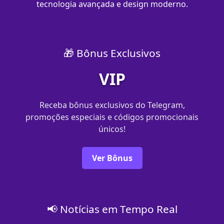
tecnologia avançada e design moderno.
🎁 Bônus Exclusivos
VIP
Receba bônus exclusivos do Telegram,
promoções especiais e códigos promocionais
únicos!
Ver Bônus
📢 Notícias em Tempo Real