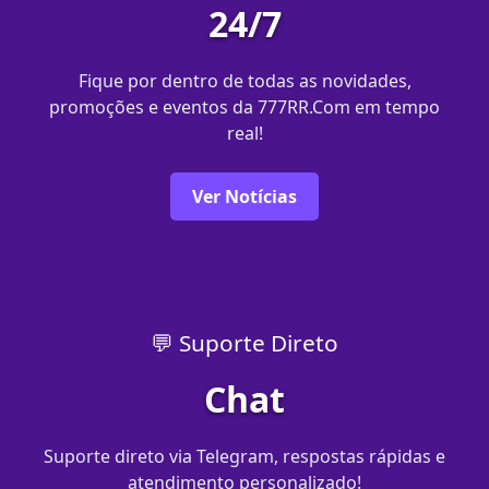
24/7
Fique por dentro de todas as novidades,
promoções e eventos da 777RR.Com em tempo
real!
Ver Notícias
💬 Suporte Direto
Chat
Suporte direto via Telegram, respostas rápidas e
atendimento personalizado!