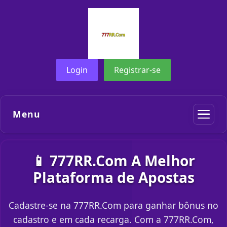
Login
Registrar-se
Menu
📱 777RR.Com A Melhor
Plataforma de Apostas
Cadastre-se na 777RR.Com para ganhar bônus no
cadastro e em cada recarga. Com a 777RR.Com,