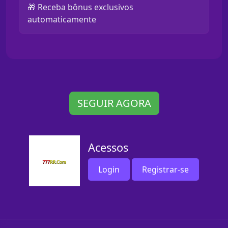
🎁 Receba bônus exclusivos
automaticamente
SEGUIR AGORA
Acessos
Login
Registrar-se