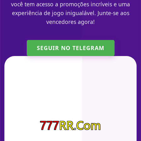
você tem acesso a promoções incríveis e uma
experiência de jogo inigualável. Junte-se aos
vencedores agora!
SEGUIR NO TELEGRAM