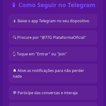
📱 Como Seguir no Telegram
📱 Baixe o app Telegram no seu dispositivo
🔍 Procure por "@77G PlataformaOficial"
👆 Toque em "Entrar" ou "Join"
🔔 Ative as notificações para não perder
nada
💬 Participe das conversas e interaja