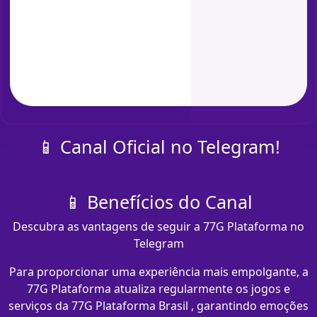
📱 Canal Oficial no Telegram!
📱 Benefícios do Canal
Descubra as vantagens de seguir a 77G Plataforma no
Telegram
Para proporcionar uma experiência mais empolgante, a
77G Plataforma atualiza regularmente os jogos e
serviços da 77G Plataforma Brasil , garantindo emoções