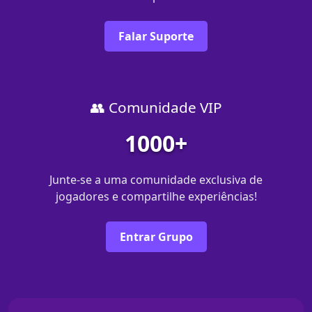
Falar Suporte
👥 Comunidade VIP
1000+
Junte-se a uma comunidade exclusiva de
jogadores e compartilhe experiências!
Entrar Grupo