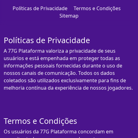
Políticas de Privacidade
Termos e Condições
Sitemap
Políticas de Privacidade
A 77G Plataforma valoriza a privacidade de seus
usuários e está empenhada em proteger todas as
informações pessoais fornecidas durante o uso de
nossos canais de comunicação. Todos os dados
coletados são utilizados exclusivamente para fins de
melhoria contínua da experiência de nossos jogadores.
Termos e Condições
Os usuários da 77G Plataforma concordam em