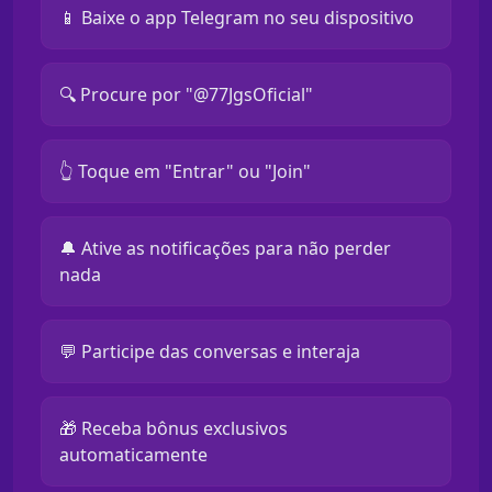
📱 Baixe o app Telegram no seu dispositivo
🔍 Procure por "@77JgsOficial"
👆 Toque em "Entrar" ou "Join"
🔔 Ative as notificações para não perder
nada
💬 Participe das conversas e interaja
🎁 Receba bônus exclusivos
automaticamente