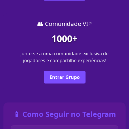
👥 Comunidade VIP
1000+
Junte-se a uma comunidade exclusiva de
jogadores e compartilhe experiências!
Entrar Grupo
📱 Como Seguir no Telegram