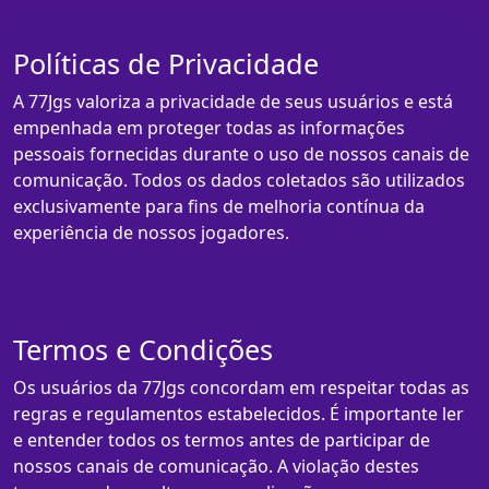
Políticas de Privacidade
A 77Jgs valoriza a privacidade de seus usuários e está
empenhada em proteger todas as informações
pessoais fornecidas durante o uso de nossos canais de
comunicação. Todos os dados coletados são utilizados
exclusivamente para fins de melhoria contínua da
experiência de nossos jogadores.
Termos e Condições
Os usuários da 77Jgs concordam em respeitar todas as
regras e regulamentos estabelecidos. É importante ler
e entender todos os termos antes de participar de
nossos canais de comunicação. A violação destes