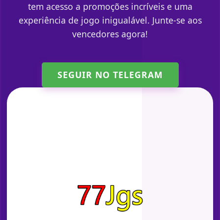
tem acesso a promoções incríveis e uma
experiência de jogo inigualável. Junte-se aos
vencedores agora!
SEGUIR NO TELEGRAM