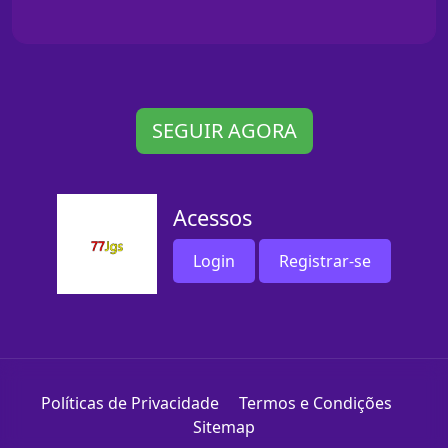
SEGUIR AGORA
Acessos
Login
Registrar-se
Políticas de Privacidade
Termos e Condições
Sitemap