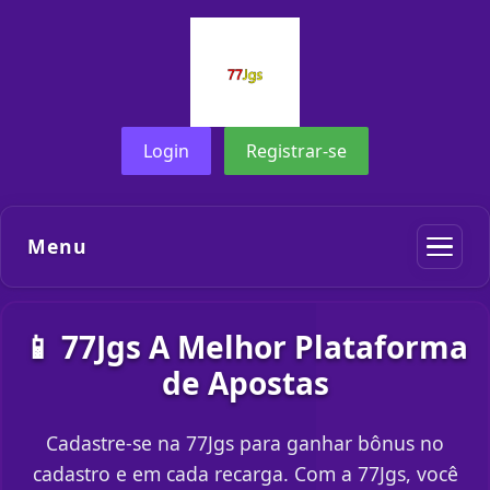
Login
Registrar-se
Menu
📱 77Jgs A Melhor Plataforma
de Apostas
Cadastre-se na 77Jgs para ganhar bônus no
cadastro e em cada recarga. Com a 77Jgs, você