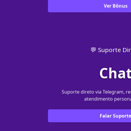
Ver Bônus
💬 Suporte Di
Cha
Suporte direto via Telegram, r
atendimento persona
Falar Suport