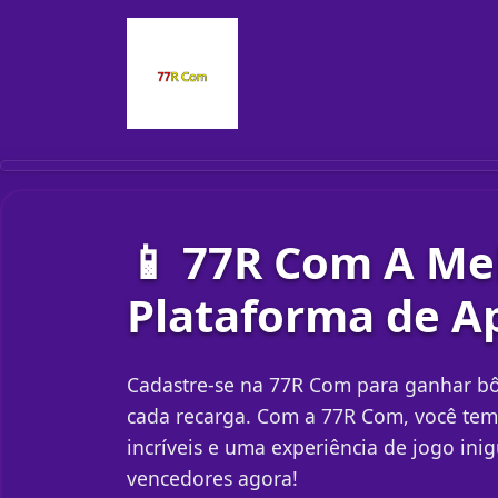
📱 77R Com A Me
Plataforma de A
Cadastre-se na 77R Com para ganhar b
cada recarga. Com a 77R Com, você te
incríveis e uma experiência de jogo inig
vencedores agora!