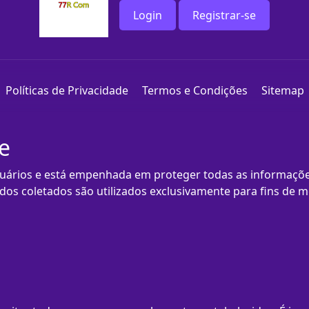
Login
Registrar-se
Políticas de Privacidade
Termos e Condições
Sitemap
de
usuários e está empenhada em proteger todas as informaçõe
os coletados são utilizados exclusivamente para fins de m