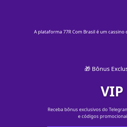
A plataforma 77R Com Brasil é um cassino 
🎁 Bônus Exclu
VIP
Receba bônus exclusivos do Telegra
e códigos promocionai