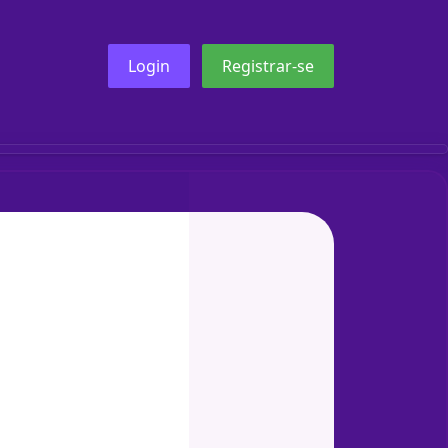
Login
Registrar-se