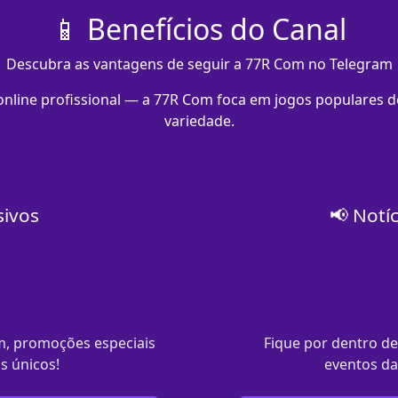
📱 Benefícios do Canal
Descubra as vantagens de seguir a 77R Com no Telegram
online profissional — a 77R Com foca em jogos populares 
variedade.
sivos
📢 Notí
m, promoções especiais
Fique por dentro d
s únicos!
eventos da