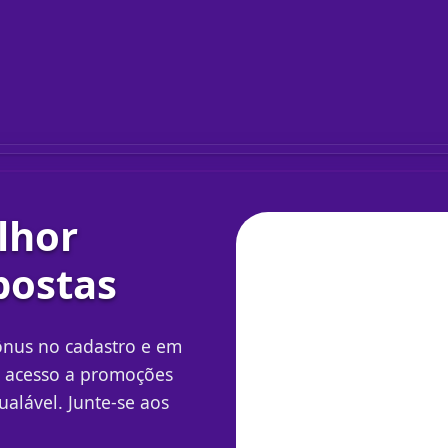
lhor
postas
ônus no cadastro e em
m acesso a promoções
ualável. Junte-se aos