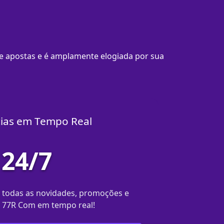
de apostas e é amplamente elogiada por sua
cias em Tempo Real
24/7
e todas as novidades, promoções e
 77R Com em tempo real!