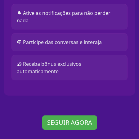
🔔 Ative as notificações para não perder
nada
💬 Participe das conversas e interaja
🎁 Receba bônus exclusivos
automaticamente
SEGUIR AGORA