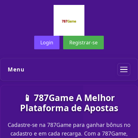
Login
Registrar-se
Menu
📱 787Game A Melhor
Plataforma de Apostas
Cadastre-se na 787Game para ganhar bônus no
cadastro e em cada recarga. Com a 787Game,