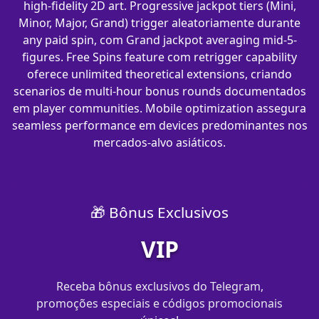
high-fidelity 2D art. Progressive jackpot tiers (Mini,
Minor, Major, Grand) trigger aleatoriamente durante
any paid spin, com Grand jackpot averaging mid-5-
figures. Free Spins feature com retrigger capability
oferece unlimited theoretical extensions, criando
scenarios de multi-hour bonus rounds documentados
em player communities. Mobile optimization assegura
seamless performance em devices predominantes nos
mercados-alvo asiáticos.
🎁 Bônus Exclusivos
VIP
Receba bônus exclusivos do Telegram,
promoções especiais e códigos promocionais