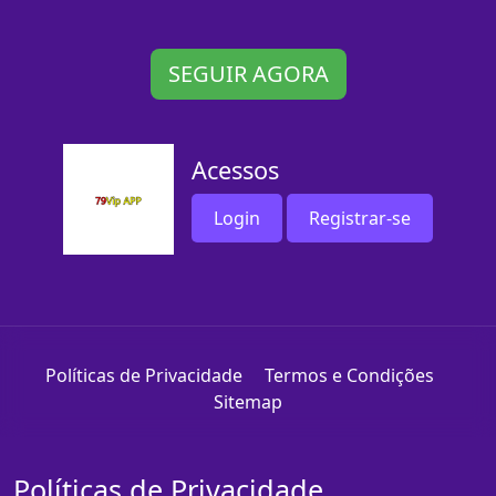
SEGUIR AGORA
Acessos
Login
Registrar-se
Políticas de Privacidade
Termos e Condições
Sitemap
Políticas de Privacidade