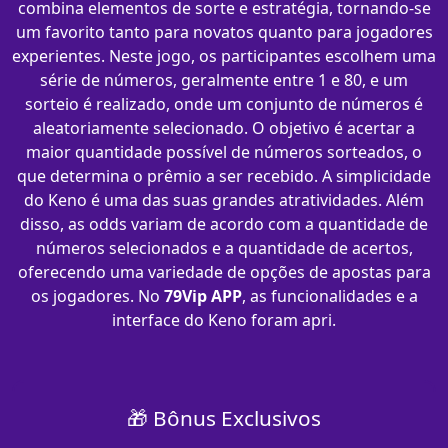
combina elementos de sorte e estratégia, tornando-se
um favorito tanto para novatos quanto para jogadores
experientes. Neste jogo, os participantes escolhem uma
série de números, geralmente entre 1 e 80, e um
sorteio é realizado, onde um conjunto de números é
aleatoriamente selecionado. O objetivo é acertar a
maior quantidade possível de números sorteados, o
que determina o prêmio a ser recebido. A simplicidade
do Keno é uma das suas grandes atratividades. Além
disso, as odds variam de acordo com a quantidade de
números selecionados e a quantidade de acertos,
oferecendo uma variedade de opções de apostas para
os jogadores. No
79Vip APP
, as funcionalidades e a
interface do Keno foram apri.
🎁 Bônus Exclusivos