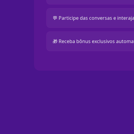
💬 Participe das conversas e interaj
🎁 Receba bônus exclusivos autom