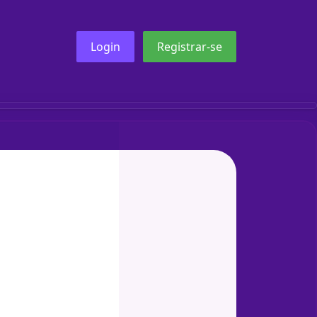
Login
Registrar-se