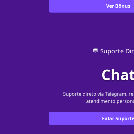
Ver Bônus
💬 Suporte Di
Cha
Suporte direto via Telegram, r
atendimento persona
Falar Suport