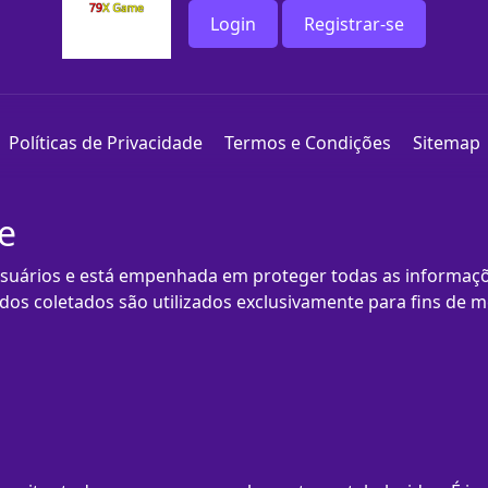
Login
Registrar-se
Políticas de Privacidade
Termos e Condições
Sitemap
de
 usuários e está empenhada em proteger todas as informaçõ
os coletados são utilizados exclusivamente para fins de m