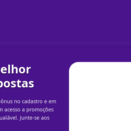
elhor
postas
bônus no cadastro e em
em acesso a promoções
ualável. Junte-se aos