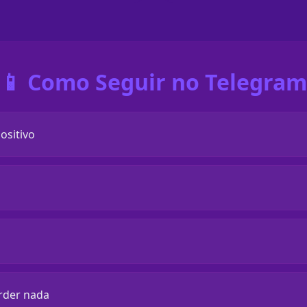
📱 Como Seguir no Telegram
ositivo
erder nada