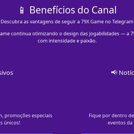
📱 Benefícios do Canal
Descubra as vantagens de seguir a 79X Game no Telegram
ame continua otimizando o design das jogabilidades — a 7
com intensidade e paixão.
sivos
📢 Notí
m, promoções especiais
Fique por dentro d
s únicos!
eventos da