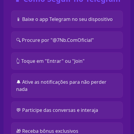
📱 Baixe o app Telegram no seu dispositivo
🔍 Procure por "@7Nb.ComOficial"
👆 Toque em "Entrar" ou "Join"
🔔 Ative as notificações para não perder
nada
💬 Participe das conversas e interaja
🎁 Receba bônus exclusivos