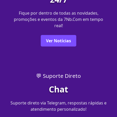
Fique por dentro de todas as novidades,
promoções e eventos da 7Nb.Com em tempo
real!
Ver Notícias
💬 Suporte Direto
Chat
Suporte direto via Telegram, respostas rápidas e
atendimento personalizado!