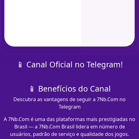
📱 Canal Oficial no Telegram!
📱 Benefícios do Canal
Descubra as vantagens de seguir a 7Nb.Com no
Telegram
A 7Nb.Com é uma das plataformas mais prestigiadas no
Brasil — a 7Nb.Com Brasil lidera em número de
usuários, padrão de serviço e qualidade dos jogos.