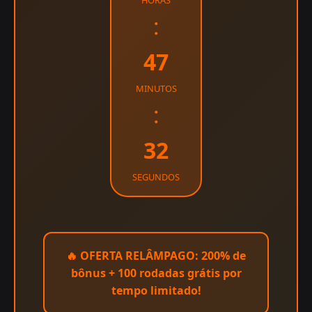
HORAS
:
47
MINUTOS
:
32
SEGUNDOS
🔥
OFERTA RELÂMPAGO:
200% de
bônus + 100 rodadas grátis por
tempo limitado!