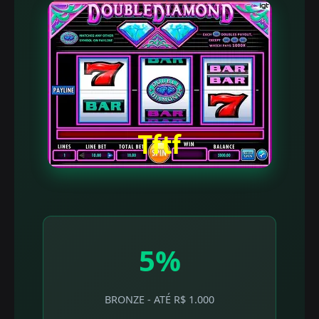
5%
BRONZE - ATÉ R$ 1.000