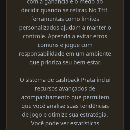
com a ganância e o medo ao
decidir quando se retirar. No Tftf,
ferramentas como limites
personalizados ajudam a manter o
controle. Aprenda a evitar erros
comuns e jogue com
responsabilidade em um ambiente
que prioriza seu bem-estar.
O sistema de cashback Prata inclui
recursos avançados de
acompanhamento que permitem
que você analise suas tendências
de jogo e otimize sua estratégia.
Você pode ver estatísticas