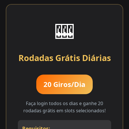
🎰
Rodadas Grátis Diárias
20 Giros/Dia
Faça login todos os dias e ganhe 20
rodadas grátis em slots selecionados!
Requisitos: