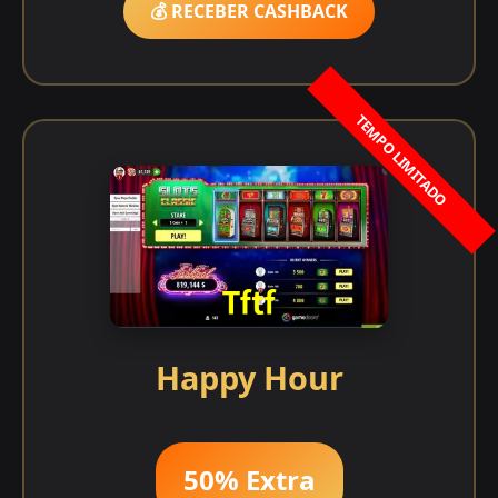
💰 RECEBER CASHBACK
Happy Hour
50% Extra